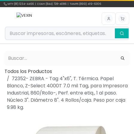
Ir al contenido
MTY (81) 1234-4466 | COAH (844) 728-4086 | TAMPS (899) 419-6306
Todos los Productos
72352- ZEBRA - Tag 4"x6", T. Térmica. Papel
Blanco, Z-Select 4000T 7.0 mil Tag, para Impresora
Industrial, 860/Rollo-, Perf. entre etiq., 1 al paso.
Núcleo 3". Diámetro 8". 4 Rollos/caja. Peso por caja
9.98 kg.