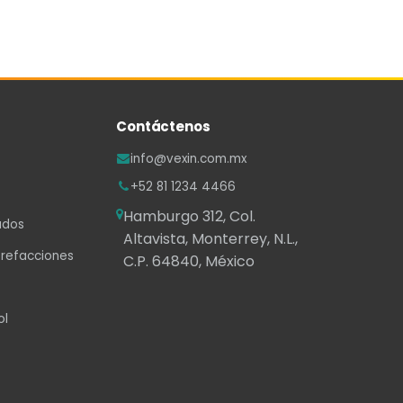
Contáctenos
info@vexin.com.mx
+52 81 1234 4466
Hamburgo 312, Col.
ados
Altavista, Monterrey, N.L.,
 refacciones
C.P. 64840, México
ol