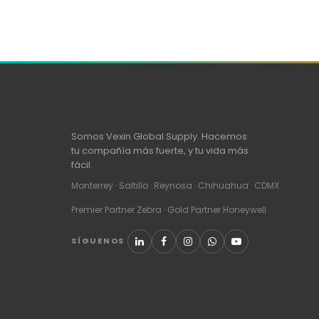
Somos Vexin Global Supply. Hacemos
tu compañía más fuerte, y tu vida más
fácil.
Monterrey · Saltillo · Reynosa · Chihuahua · CDMX
Premier Partner Zebra · Gold Partner Honeywell
SÍGUENOS