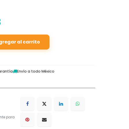
3
gregar al carrito
rantía
Envío a todo México
nte para