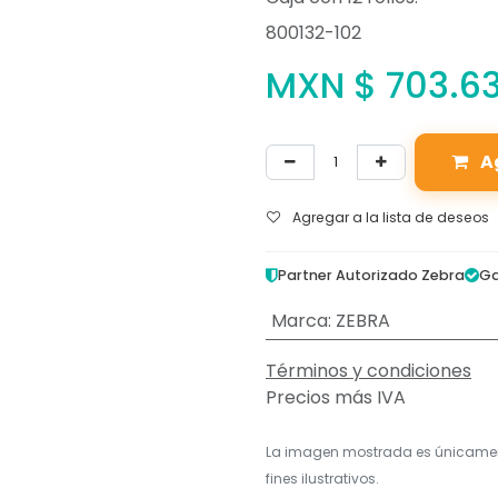
800132-102
MXN $
703.6
A
Agregar a la lista de deseos
Partner Autorizado Zebra
Ga
Marca
:
ZEBRA
Términos y condiciones
Precios más IVA
La imagen mostrada es únicame
fines ilustrativos.