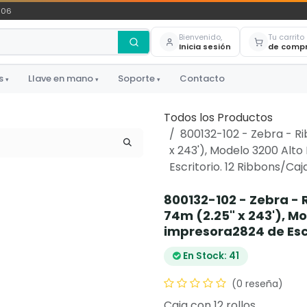
306
Bienvenido,
Tu carrito
Inicia sesión
de comp
s
Llave en mano
Soporte
Contacto
▾
▾
▾
Todos los Productos
800132-102 - Zebra - R
x 243'), Modelo 3200 Alt
Escritorio. 12 Ribbons/Caj
800132-102 - Zebra -
74m (2.25" x 243'), M
impresora2824 de Escr
En Stock: 41
(0 reseña)
Caja con 12 rollos.