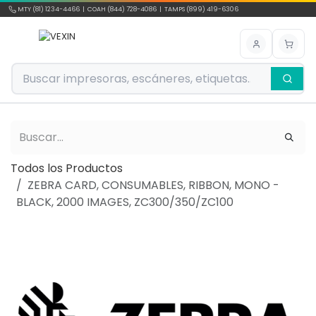
Ir al contenido
MTY (81) 1234-4466 | COAH (844) 728-4086 | TAMPS (899) 419-6306
Todos los Productos
ZEBRA CARD, CONSUMABLES, RIBBON, MONO -
BLACK, 2000 IMAGES, ZC300/350/ZC100