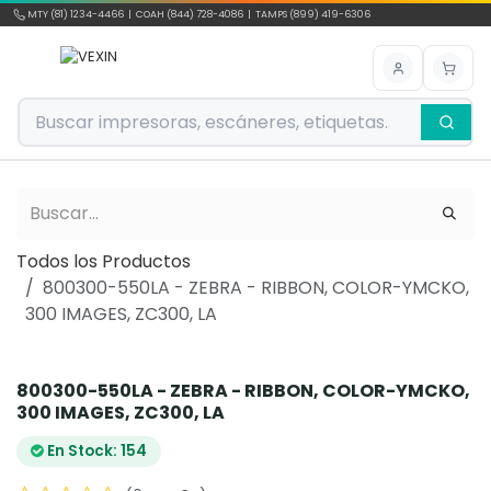
Ir al contenido
MTY (81) 1234-4466 | COAH (844) 728-4086 | TAMPS (899) 419-6306
Todos los Productos
800300-550LA - ZEBRA - RIBBON, COLOR-YMCKO,
300 IMAGES, ZC300, LA
800300-550LA - ZEBRA - RIBBON, COLOR-YMCKO,
300 IMAGES, ZC300, LA
En Stock: 154