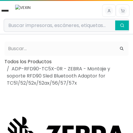
Ir al contenido
Todos los Productos
ADP-RFD90-TC5X-0R - ZEBRA - Montaje y
soporte RFD90 Sled Bluetooth Adaptor for
TC51/52/52x/52ax/56/57/57x