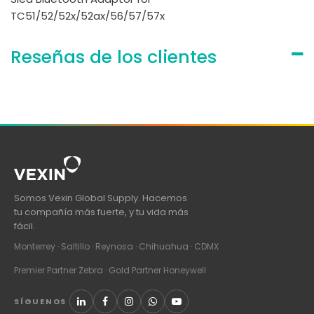
TC51/52/52x/52ax/56/57/57x
Reseñas de los clientes
Somos Vexin Global Supply. Hacemos
tu compañía más fuerte, y tu vida más
fácil.
Monterrey · Saltillo · Reynosa · Chihuahua · CDMX
Premier Partner Zebra · Gold Partner Honeywell
SÍGUENOS