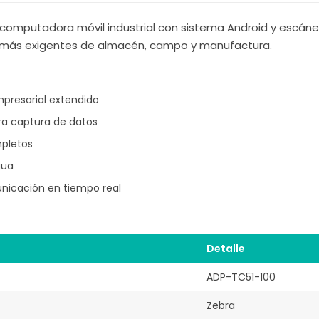
computadora móvil industrial con sistema Android y escáne
s más exigentes de almacén, campo y manufactura.
presarial extendido
ra captura de datos
mpletos
gua
nicación en tiempo real
Detalle
ADP-TC51-100
Zebra