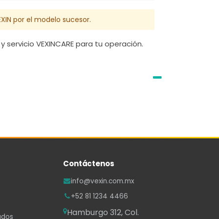
EXIN por el modelo sucesor.
y servicio VEXINCARE para tu operación.
Contáctenos
info@vexin.com.mx
+52 81 1234 4466
Hamburgo 312, Col.
ados