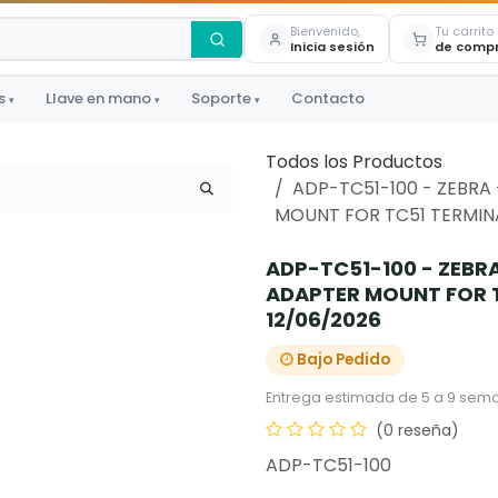
Bienvenido,
Tu carrito
Inicia sesión
de comp
s
Llave en mano
Soporte
Contacto
▾
▾
▾
Todos los Productos
ADP-TC51-100 - ZEBRA 
MOUNT FOR TC51 TERMINAL
ADP-TC51-100 - ZEBRA
ADAPTER MOUNT FOR T
12/06/2026
Bajo Pedido
Entrega estimada de 5 a 9 sema
(0 reseña)
ADP-TC51-100