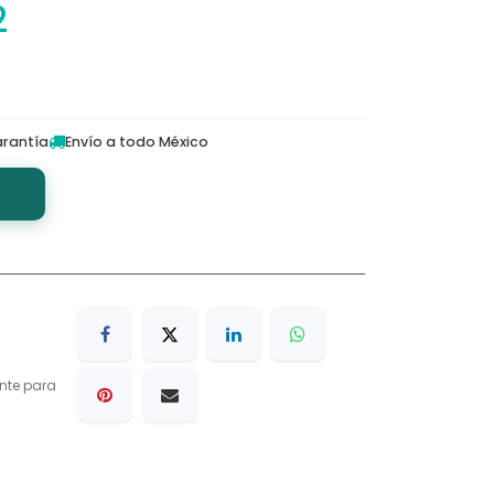
2
rantía
Envío a todo México
nte para