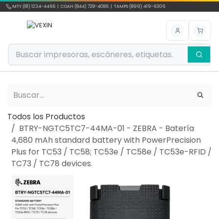
Ir al contenido
MTY (81) 1234-4466 | COAH (844) 728-4086 | TAMPS (899) 419-6306
Todos los Productos
BTRY-NGTC5TC7-44MA-01 - ZEBRA - Batería
4,680 mAh standard battery with PowerPrecision
Plus for TC53 / TC58; TC53e / TC58e / TC53e-RFID /
TC73 / TC78 devices.