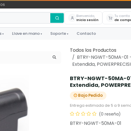
306
Bienvenido,
Tu carrito
Inicia sesión
de comp
s
Llave en mano
Soporte
Contacto
▾
▾
▾
Todos los Productos
BTRY-NGWT-50MA-01 - 
Extendida, POWERPRECISI
BTRY-NGWT-50MA-01 -
Extendida, POWERPREC
Bajo Pedido
Entrega estimada de 5 a 9 sema
(0 reseña)
BTRY-NGWT-50MA-01