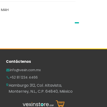
0 MAH
Contáctenos
info@vexin.com.mx
+52 81 1234 4466
Hamburgo 312, Col. Altavista,
Monterrey, N.L., C.P. 64840, México