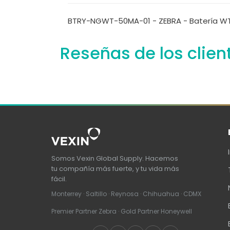
BTRY-NGWT-50MA-01 - ZEBRA - Batería WT6
Reseñas de los clien
Somos Vexin Global Supply. Hacemos
tu compañía más fuerte, y tu vida más
fácil.
Monterrey · Saltillo · Reynosa · Chihuahua · CDMX
Premier Partner Zebra · Gold Partner Honeywell