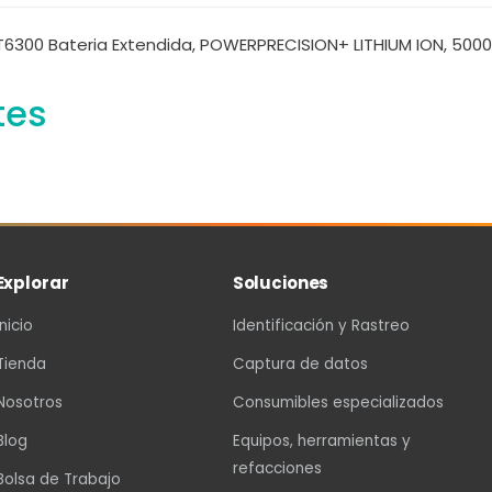
300 Bateria Extendida, POWERPRECISION+ LITHIUM ION, 500
tes
Explorar
Soluciones
Inicio
Identificación y Rastreo
Tienda
Captura de datos
Nosotros
Consumibles especializados
Blog
Equipos, herramientas y
refacciones
Bolsa de Trabajo