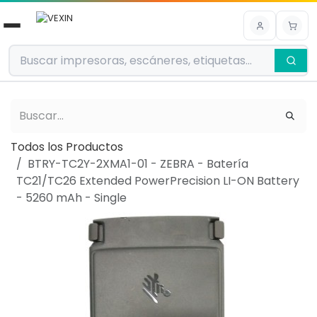
Ir al contenido
Todos los Productos
BTRY-TC2Y-2XMA1-01 - ZEBRA - Batería
TC21/TC26 Extended PowerPrecision LI-ON Battery
- 5260 mAh - Single