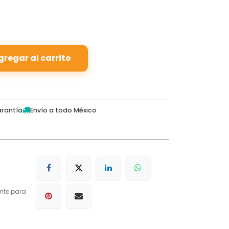
gregar al carrito
rantía
Envío a todo México
nte para