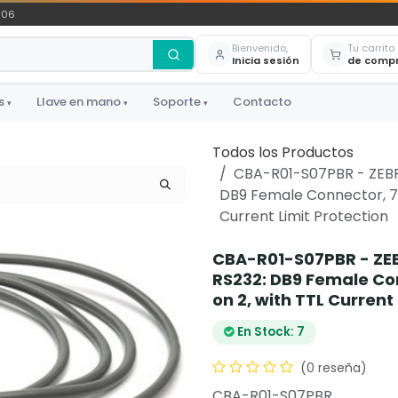
306
Bienvenido,
Tu carrito
Inicia sesión
de comp
s
Llave en mano
Soporte
Contacto
▾
▾
▾
Todos los Productos
CBA-R01-S07PBR - ZEBRA
DB9 Female Connector, 7ft
Current Limit Protection
CBA-R01-S07PBR - ZEB
RS232: DB9 Female Con
on 2, with TTL Current
En Stock: 7
(0 reseña)
CBA-R01-S07PBR