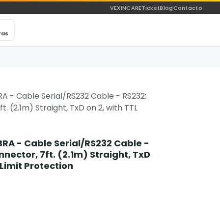
VEXINCARE
Ticket
Blog
Contacto
ras
 - Cable Serial/RS232 Cable - RS232:
. (2.1m) Straight, TxD on 2, with TTL
RA - Cable Serial/RS232 Cable -
nector, 7ft. (2.1m) Straight, TxD
 Limit Protection