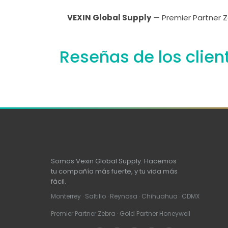
VEXIN Global Supply
— Premier Partner Z
Reseñas de los clien
Somos Vexin Global Supply. Hacemos
tu compañía más fuerte, y tu vida más
fácil.
Monterrey · Saltillo · Reynosa · Chihuahua · CDMX
Premier Partner Zebra · Gold Partner Honeywell