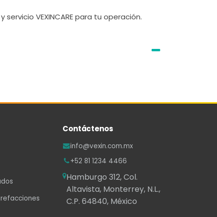
y servicio VEXINCARE para tu operación.
Contáctenos
info@vexin.com.mx
+52 81 1234 4466
Hamburgo 312, Col.
ados
Altavista, Monterrey, N.L.,
 refacciones
C.P. 64840, México