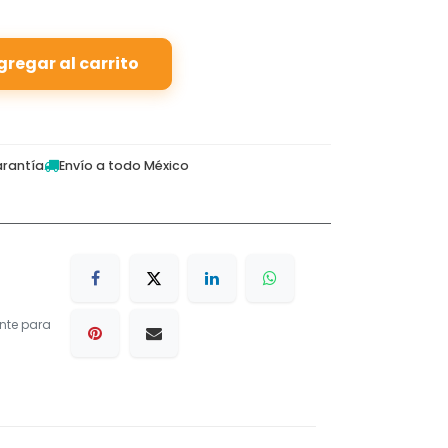
gregar al carrito
rantía
Envío a todo México
nte para