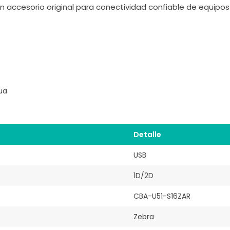
 accesorio original para conectividad confiable de equipos i
ua
Detalle
USB
1D/2D
CBA-U51-S16ZAR
Zebra