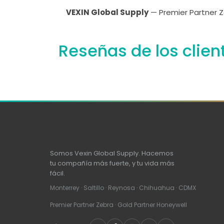
VEXIN Global Supply
— Premier Partner Z
Reseñas de los clien
Somos Vexin Global Supply. Hacemos
tu compañía más fuerte, y tu vida más
fácil.
Monterrey · Saltillo · Reynosa · Chihuahua · CDMX
Premier Partner Zebra · Gold Partner Honeywell