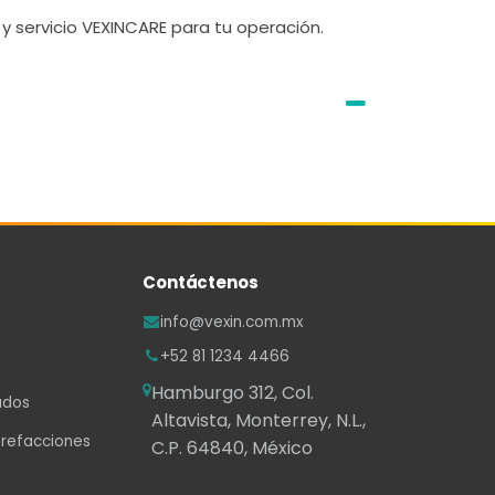
y servicio VEXINCARE para tu operación.
Contáctenos
info@vexin.com.mx
+52 81 1234 4466
Hamburgo 312, Col.
ados
Altavista, Monterrey, N.L.,
 refacciones
C.P. 64840, México