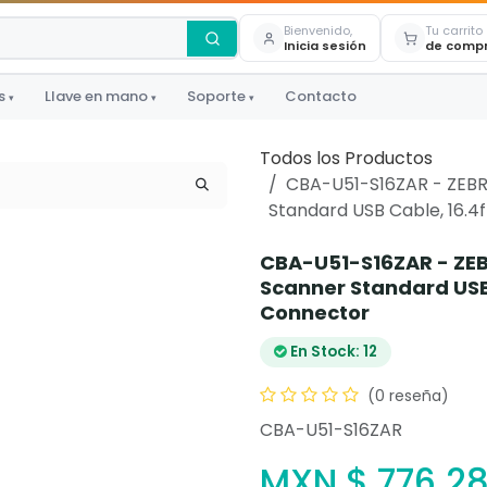
Bienvenido,
Tu carrito
Inicia sesión
de comp
s
Llave en mano
Soporte
Contacto
▾
▾
▾
Todos los Productos
CBA-U51-S16ZAR - ZEBR
Standard USB Cable, 16.4
CBA-U51-S16ZAR - ZEB
Scanner Standard USB 
Connector
En Stock: 12
(0 reseña)
CBA-U51-S16ZAR
MXN $
776.2