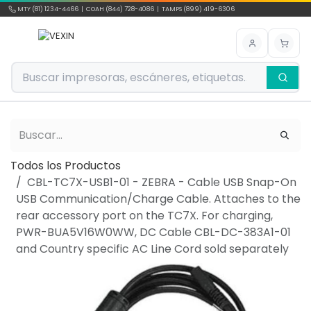
Ir al contenido
MTY (81) 1234-4466 | COAH (844) 728-4086 | TAMPS (899) 419-6306
Todos los Productos
CBL-TC7X-USB1-01 - ZEBRA - Cable USB Snap-On
USB Communication/Charge Cable. Attaches to the
rear accessory port on the TC7X. For charging,
PWR-BUA5V16W0WW, DC Cable CBL-DC-383A1-01
and Country specific AC Line Cord sold separately