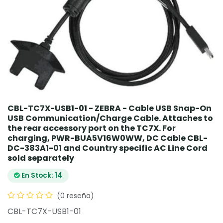
CBL-TC7X-USB1-01 - ZEBRA - Cable USB Snap-On
USB Communication/Charge Cable. Attaches to
the rear accessory port on the TC7X. For
charging, PWR-BUA5V16W0WW, DC Cable CBL-
DC-383A1-01 and Country specific AC Line Cord
sold separately
En Stock: 14
(0 reseña)
CBL-TC7X-USB1-01