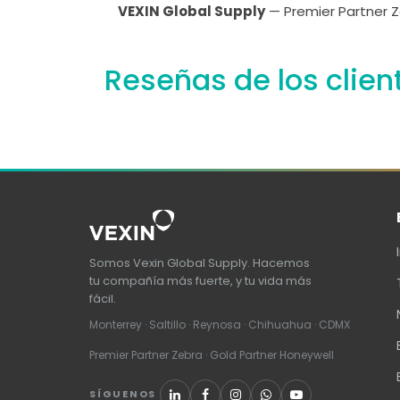
VEXIN Global Supply
— Premier Partner Z
Reseñas de los clien
Somos Vexin Global Supply. Hacemos
tu compañía más fuerte, y tu vida más
fácil.
Monterrey · Saltillo · Reynosa · Chihuahua · CDMX
Premier Partner Zebra · Gold Partner Honeywell
SÍGUENOS