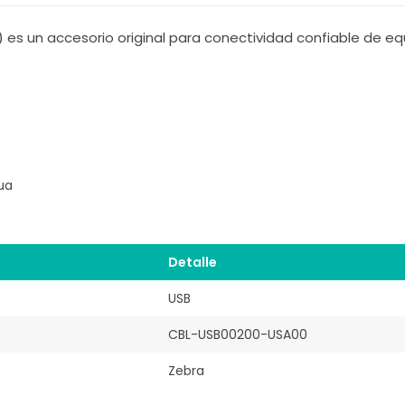
s un accesorio original para conectividad confiable de equ
ua
Detalle
USB
CBL-USB00200-USA00
Zebra