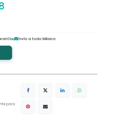
18
rantía
Envío a todo México
nte para