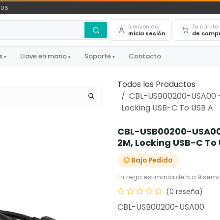
306
Bienvenido,
Tu carrito
Inicia sesión
de comp
s
Llave en mano
Soporte
Contacto
▾
▾
▾
Todos los Productos
CBL-USB00200-USA00 - 
Locking USB-C To USB A
CBL-USB00200-USA00 -
2M, Locking USB-C To
Bajo Pedido
Entrega estimada de 5 a 9 sema
(0 reseña)
CBL-USB00200-USA00