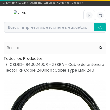
Ir al contenido
MTY (81) 1234-4466 | COAH (844) 728-4086 | TAMPS (899) 419-6306
Todos los Productos
CBLRD-1B4002400R - ZEBRA - Cable de antena a
lector RF Cable 240inch ; Cable Type LMR 240