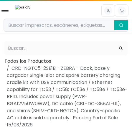
Ir al contenido
Todos los Productos
CRD-NGTC5-2SE1B - ZEBRA - Dock, base y
cargador Single-slot and spare battery charging
cradle kit with USB communication / Ethernet
capability for TC53 / TC58; TC53e / TC58e / TC53e-
RFID. Includes power supply (PWR-
BGA12V50W0WW), DC cable (CBL-DC-388A1-01),
and shims (SHIM-CRD-NGTC5). Country-specific
AC cable is sold separately. Pending End of Sale
15/03/2026