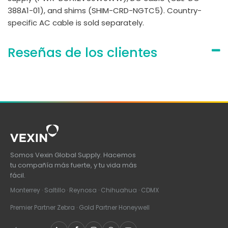
388A1-01), and shims (SHIM-CRD-NGTC5). Country-
specific AC cable is sold separately.
Reseñas de los clientes
Somos Vexin Global Supply. Hacemos
tu compañía más fuerte, y tu vida más
fácil.
Monterrey · Saltillo · Reynosa · Chihuahua · CDMX
Premier Partner Zebra · Gold Partner Honeywell