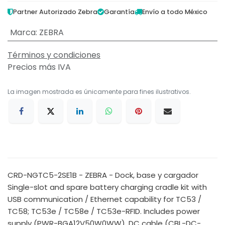
Partner Autorizado Zebra
Garantía
Envío a todo México
Marca
:
ZEBRA
Términos y condiciones
Precios más IVA
La imagen mostrada es únicamente para fines ilustrativos.
CRD-NGTC5-2SE1B - ZEBRA - Dock, base y cargador
Single-slot and spare battery charging cradle kit with
USB communication / Ethernet capability for TC53 /
TC58; TC53e / TC58e / TC53e-RFID. Includes power
supply (PWR-BGA12V50W0WW), DC cable (CBL-DC-