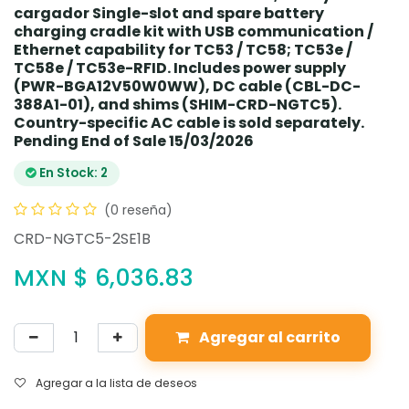
cargador Single-slot and spare battery
charging cradle kit with USB communication /
Ethernet capability for TC53 / TC58; TC53e /
TC58e / TC53e-RFID. Includes power supply
(PWR-BGA12V50W0WW), DC cable (CBL-DC-
388A1-01), and shims (SHIM-CRD-NGTC5).
Country-specific AC cable is sold separately.
Pending End of Sale 15/03/2026
En Stock: 2
(0 reseña)
CRD-NGTC5-2SE1B
MXN $
6,036.83
Agregar al carrito
Agregar a la lista de deseos