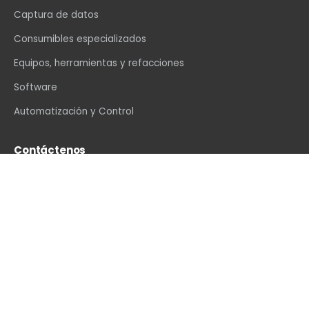
Captura de datos
Consumibles especializados
Equipos, herramientas y refacciones
Software
Automatización y Control
Contáctenos
info@vexin.com.mx
+52 81 1234 4466
Hamburgo 312, Col. Altavista, Monterrey, N.L., C.P.
64840, México