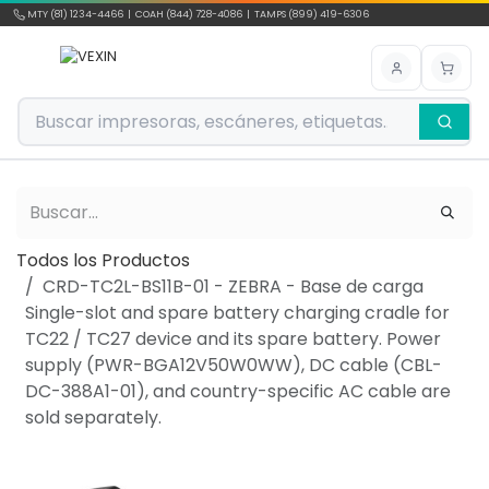
Ir al contenido
MTY (81) 1234-4466 | COAH (844) 728-4086 | TAMPS (899) 419-6306
Todos los Productos
CRD-TC2L-BS11B-01 - ZEBRA - Base de carga
Single-slot and spare battery charging cradle for
TC22 / TC27 device and its spare battery. Power
supply (PWR-BGA12V50W0WW), DC cable (CBL-
DC-388A1-01), and country-specific AC cable are
sold separately.