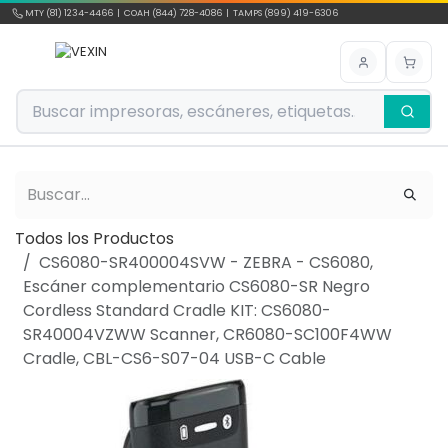
Ir al contenido
MTY (81) 1234-4466 | COAH (844) 728-4086 | TAMPS (899) 419-6306
Todos los Productos
CS6080-SR400004SVW - ZEBRA - CS6080,
Escáner complementario CS6080-SR Negro
Cordless Standard Cradle KIT: CS6080-
SR40004VZWW Scanner, CR6080-SC100F4WW
Cradle, CBL-CS6-S07-04 USB-C Cable