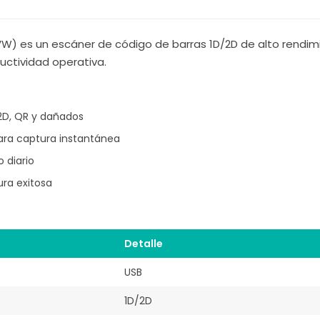
 es un escáner de código de barras 1D/2D de alto rendimi
uctividad operativa.
 2D, QR y dañados
ara captura instantánea
 diario
ura exitosa
Detalle
USB
1D/2D