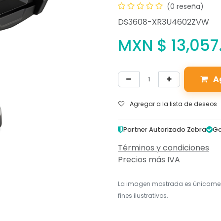
(0 reseña)
DS3608-XR3U4602ZVW
MXN $
13,057
A
Agregar a la lista de deseos
Partner Autorizado Zebra
Ga
Términos y condiciones
Precios más IVA
La imagen mostrada es únicame
fines ilustrativos.