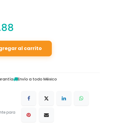
.88
gregar al carrito
rantía
Envío a todo México
nte para