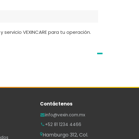
y servicio VEXINCARE para tu operación.
Contáctenos
info@vexin.com.mx
+52 81 1234 4466
Hamburgo 312, Col.
ados