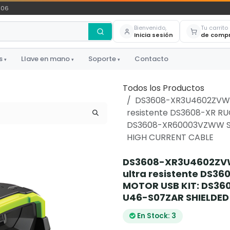
306
Bienvenido,
Tu carrito
Inicia sesión
de comp
s
Llave en mano
Soporte
Contacto
▾
▾
▾
Todos los Productos
DS3608-XR3U4602ZVW -
resistente DS3608-XR R
DS3608-XR60003VZWW S
HIGH CURRENT CABLE
DS3608-XR3U4602ZVW 
ultra resistente DS3
MOTOR USB KIT: DS3
U46-S07ZAR SHIELDED
En Stock: 3