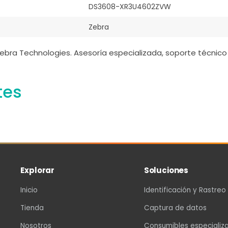
DS3608-XR3U4602ZVW
Zebra
ebra Technologies. Asesoría especializada, soporte técnico 
tes
Explorar
Soluciones
Inicio
Identificación y Rastreo
Tienda
Captura de datos
Nosotros
Consumibles especializ