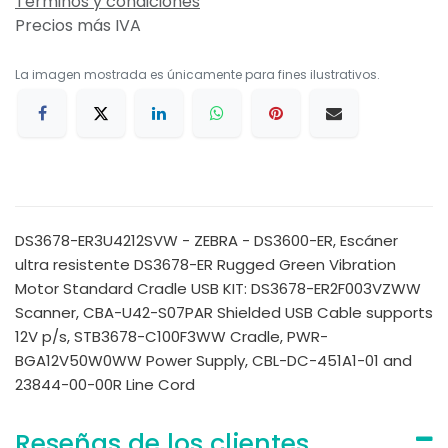
Términos y condiciones
Precios más IVA
La imagen mostrada es únicamente para fines ilustrativos.
DS3678-ER3U4212SVW - ZEBRA - DS3600-ER, Escáner
ultra resistente DS3678-ER Rugged Green Vibration
Motor Standard Cradle USB KIT: DS3678-ER2F003VZWW
Scanner, CBA-U42-S07PAR Shielded USB Cable supports
12V p/s, STB3678-C100F3WW Cradle, PWR-
BGA12V50W0WW Power Supply, CBL-DC-451A1-01 and
23844-00-00R Line Cord
Reseñas de los clientes