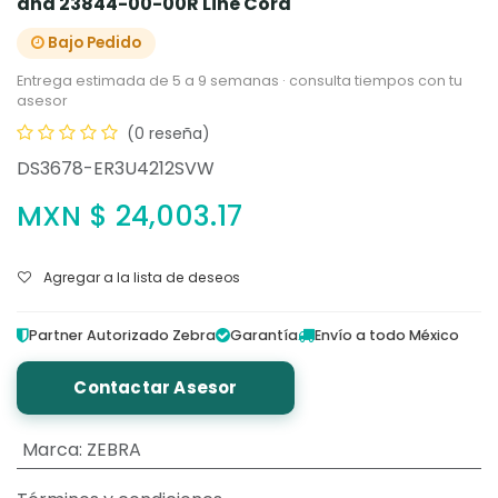
and 23844-00-00R Line Cord
Bajo Pedido
Entrega estimada de 5 a 9 semanas · consulta tiempos con tu
asesor
(0 reseña)
DS3678-ER3U4212SVW
MXN $
24,003.17
Agregar a la lista de deseos
Partner Autorizado Zebra
Garantía
Envío a todo México
Contactar Asesor
Marca
:
ZEBRA