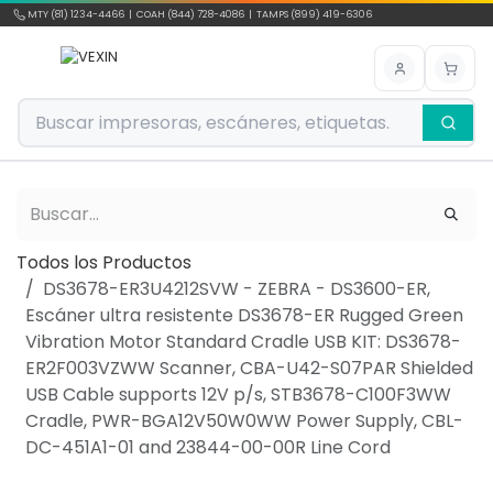
Ir al contenido
MTY (81) 1234-4466 | COAH (844) 728-4086 | TAMPS (899) 419-6306
Todos los Productos
DS3678-ER3U4212SVW - ZEBRA - DS3600-ER,
Escáner ultra resistente DS3678-ER Rugged Green
Vibration Motor Standard Cradle USB KIT: DS3678-
ER2F003VZWW Scanner, CBA-U42-S07PAR Shielded
USB Cable supports 12V p/s, STB3678-C100F3WW
Cradle, PWR-BGA12V50W0WW Power Supply, CBL-
DC-451A1-01 and 23844-00-00R Line Cord