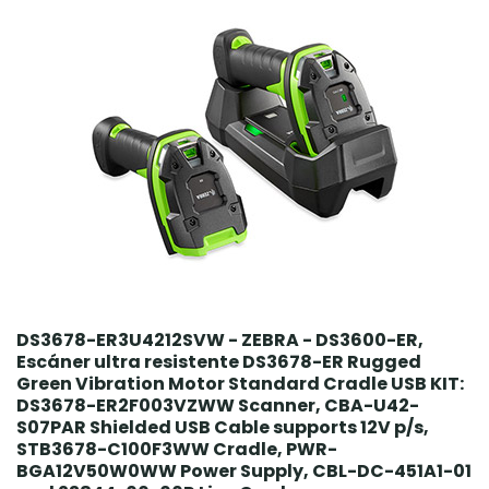
DS3678-ER3U4212SVW - ZEBRA - DS3600-ER,
Escáner ultra resistente DS3678-ER Rugged
Green Vibration Motor Standard Cradle USB KIT:
DS3678-ER2F003VZWW Scanner, CBA-U42-
S07PAR Shielded USB Cable supports 12V p/s,
STB3678-C100F3WW Cradle, PWR-
BGA12V50W0WW Power Supply, CBL-DC-451A1-01