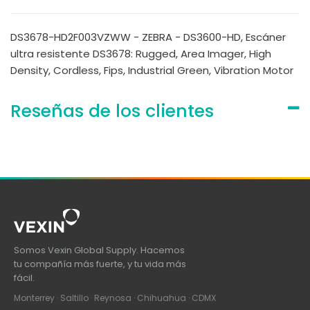
DS3678-HD2F003VZWW - ZEBRA - DS3600-HD, Escáner
ultra resistente DS3678: Rugged, Area Imager, High
Density, Cordless, Fips, Industrial Green, Vibration Motor
Reseñas de los clientes
Somos Vexin Global Supply. Hacemos
tu compañía más fuerte, y tu vida más
fácil.
Monterrey · Saltillo · Reynosa · Chihuahua · CDMX