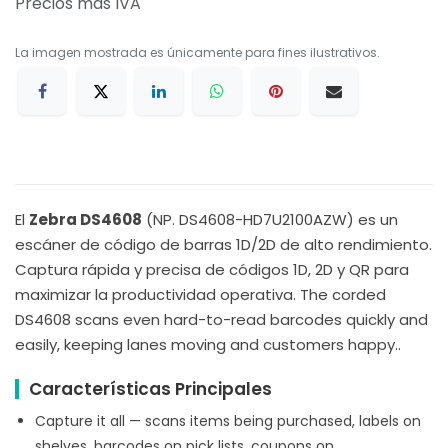
Precios más IVA
La imagen mostrada es únicamente para fines ilustrativos.
El
Zebra DS4608
(NP. DS4608-HD7U2100AZW) es un
escáner de código de barras 1D/2D de alto rendimiento.
Captura rápida y precisa de códigos 1D, 2D y QR para
maximizar la productividad operativa. The corded
DS4608 scans even hard-to-read barcodes quickly and
easily, keeping lanes moving and customers happy..
Características Principales
Capture it all — scans items being purchased, labels on
shelves, barcodes on pick lists, coupons on