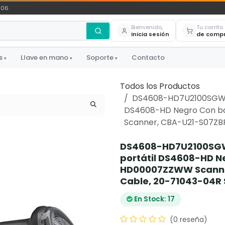
306
Bienvenido,
Tu carrito
Inicia sesión
de comp
s
Llave en mano
Soporte
Contacto
▾
▾
▾
Todos los Productos
DS4608-HD7U2100SGW - 
DS4608-HD Negro Con b
Scanner, CBA-U21-S07ZBR
DS4608-HD7U2100SGW 
portátil DS4608-HD N
HD00007ZZWW Scanner
Cable, 20-71043-04R
En Stock: 17
(0 reseña)