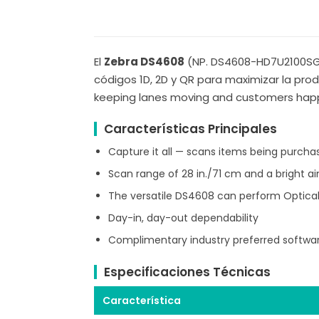
El
Zebra DS4608
(NP. DS4608-HD7U2100SGW
códigos 1D, 2D y QR para maximizar la pro
keeping lanes moving and customers happ
Características Principales
Capture it all — scans items being purcha
Scan range of 28 in./71 cm and a bright a
The versatile DS4608 can perform Optica
Day-in, day-out dependability
Complimentary industry preferred softwa
Especificaciones Técnicas
Característica