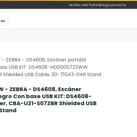
VEXINCARE
Ticket
Blog
Contacto
ras
ZEBRA - DS4608, Escáner portátil
ase USB KIT: DS4608-HD00007ZZWW
 Shielded USB Cable, 20-71043-04R Stand
- ZEBRA - DS4608, Escáner
egro Con base USB KIT: DS4608-
, CBA-U21-S07ZBR Shielded USB
 Stand