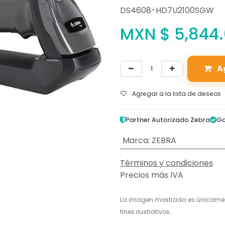
DS4608-HD7U2100SGW
MXN $
5,844
A
Agregar a la lista de deseos
Partner Autorizado Zebra
Ga
Marca
:
ZEBRA
Términos y condiciones
Precios más IVA
La imagen mostrada es únicame
fines ilustrativos.