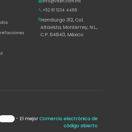
info@vexin.com.mx
+52 81 1234 4466
Hamburgo 312, Col.
ados
Altavista, Monterrey, N.L.,
 refacciones
C.P. 64840, México
ol
- El mejor
Comercio electrónico de
código abierto