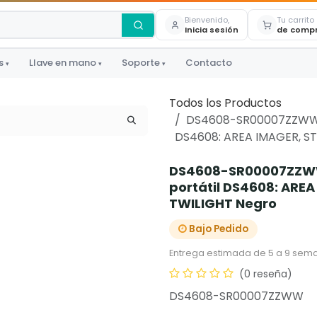
Bienvenido,
Tu carrito
Inicia sesión
de comp
s
Llave en mano
Soporte
Contacto
▾
▾
▾
Todos los Productos
DS4608-SR00007ZZWW -
DS4608: AREA IMAGER, S
DS4608-SR00007ZZWW 
portátil DS4608: ARE
TWILIGHT Negro
Bajo Pedido
Entrega estimada de 5 a 9 sema
(0 reseña)
DS4608-SR00007ZZWW