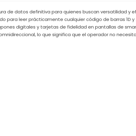
ra de datos definitiva para quienes buscan versatilidad y efi
o para leer prácticamente cualquier código de barras 1D y 
pones digitales y tarjetas de fidelidad en pantallas de sm
nidireccional, lo que significa que el operador no necesita 
roceso de cobro o inventario.
ensivo, el DS4608-SR presenta un diseño robusto en color neg
lo protege contra el polvo y derrames accidentales de líqui
personal, mientras que su tecnología de iluminación intelige
e oscuridad parcial.
Detalle Técnico
DS4608-SR00007ZZWW
Area Imager 2D de Rango Estándar (SR)
Con cable (Requiere cable de interfaz)