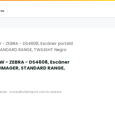
VEXINCARE
Ticket
Blog
Contacto
ras
 ZEBRA - DS4608, Escáner portátil
TANDARD RANGE, TWILIGHT Negro
- ZEBRA - DS4608, Escáner
A IMAGER, STANDARD RANGE,
nas · consulta tiempos con tu asesor