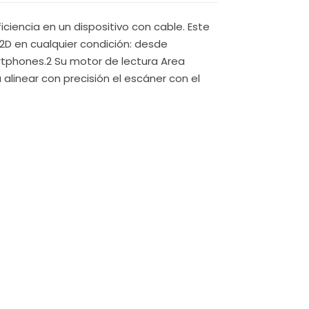
ciencia en un dispositivo con cable. Este
2D en cualquier condición: desde
artphones.2 Su motor de lectura Area
alinear con precisión el escáner con el
ro Twilight que soporta caídas sobre
dos.3 Su ergonomía superior y el gatillo
nte asegura una lectura rápida incluso en