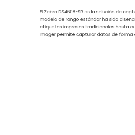
El Zebra DS4608-SR es la solución de captu
modelo de rango estándar ha sido diseñad
etiquetas impresas tradicionales hasta cu
Imager permite capturar datos de forma om
código, agilizando significativamente el p
Construido para resistir el uso diario int
concreto y cuenta con un sellado IP52 que 
de fácil activación reducen la fatiga del 
entornos con mucha luz o en condiciones d
Especificación
Número de Parte
Tecnología de Escaneo
Tipo de Conexión