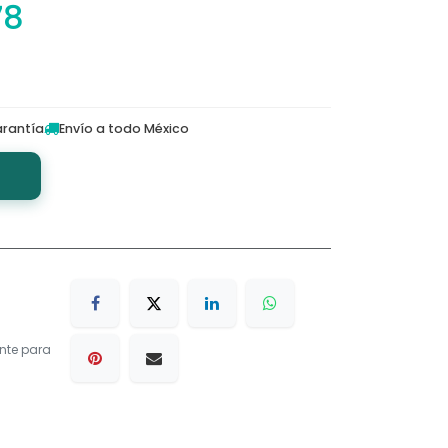
78
rantía
Envío a todo México
nte para