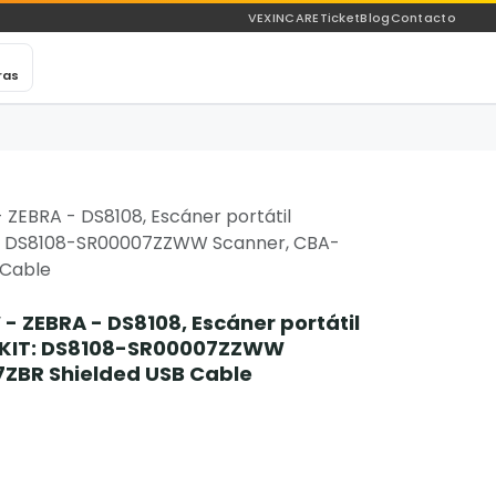
VEXINCARE
Ticket
Blog
Contacto
ras
ZEBRA - DS8108, Escáner portátil
T: DS8108-SR00007ZZWW Scanner, CBA-
 Cable
 ZEBRA - DS8108, Escáner portátil
 KIT: DS8108-SR00007ZZWW
ZBR Shielded USB Cable