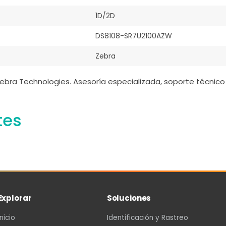
1D/2D
DS8108-SR7U2100AZW
Zebra
ebra Technologies. Asesoría especializada, soporte técnico 
tes
Explorar
Soluciones
Inicio
Identificación y Rastreo