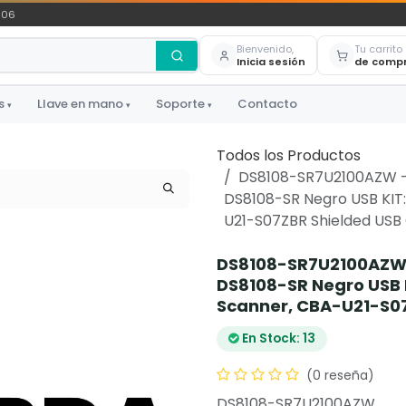
306
Bienvenido,
Tu carrito
Inicia sesión
de comp
s
Llave en mano
Soporte
Contacto
▾
▾
▾
Todos los Productos
DS8108-SR7U2100AZW - 
DS8108-SR Negro USB KI
U21-S07ZBR Shielded USB
DS8108-SR7U2100AZW -
DS8108-SR Negro USB
Scanner, CBA-U21-S07
En Stock: 13
(0 reseña)
DS8108-SR7U2100AZW