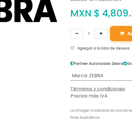
MXN $
4,809
A
Agregar a la lista de deseos
Partner Autorizado Zebra
Ga
Marca
:
ZEBRA
Términos y condiciones
Precios más IVA
La imagen mostrada es únicame
fines ilustrativos.