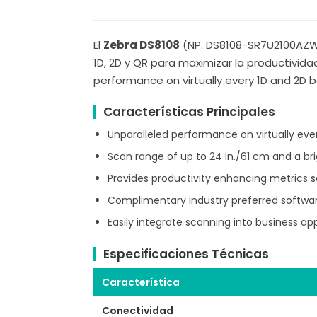
El
Zebra DS8108
(NP. DS8108-SR7U2100AZW)
1D, 2D y QR para maximizar la productivid
performance on virtually every 1D and 2D b
Características Principales
Unparalleled performance on virtually eve
Scan range of up to 24 in./61 cm and a br
Provides productivity enhancing metrics 
Complimentary industry preferred softwa
Easily integrate scanning into business ap
Especificaciones Técnicas
Característica
Conectividad