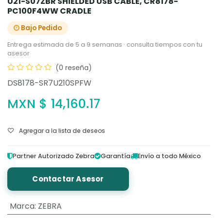
U21-S07ZBR SHIELDED USB CABLE, CR8178-
PC100F4WW CRADLE
Bajo Pedido
Entrega estimada de 5 a 9 semanas · consulta tiempos con tu
asesor
(0 reseña)
DS8178-SR7U210SPFW
MXN $
14,160.17
Agregar a la lista de deseos
Partner Autorizado Zebra
Garantía
Envío a todo México
Contactar Asesor
Marca
:
ZEBRA