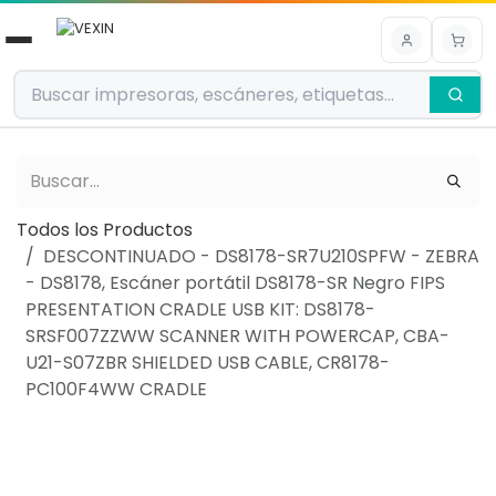
Ir al contenido
Todos los Productos
DESCONTINUADO - DS8178-SR7U210SPFW - ZEBRA
- DS8178, Escáner portátil DS8178-SR Negro FIPS
PRESENTATION CRADLE USB KIT: DS8178-
SRSF007ZZWW SCANNER WITH POWERCAP, CBA-
U21-S07ZBR SHIELDED USB CABLE, CR8178-
PC100F4WW CRADLE