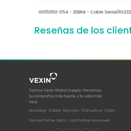
G105950-054 - ZEBRA - Cable Serial/RS232 
Reseñas de los clien
Somos Vexin Global Supply. Hacemos
tu compañía más fuerte, y tu vida más
fácil.
Monterrey · Saltillo · Reynosa · Chihuahua · CDMX
Premier Partner Zebra · Gold Partner Honeywell