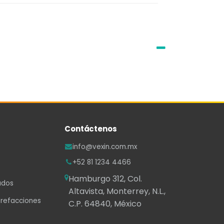
Contáctenos
info@vexin.com.mx
+52 81 1234 4466
Hamburgo 312, Col.
ados
Altavista, Monterrey, N.L.,
 refacciones
C.P. 64840, México