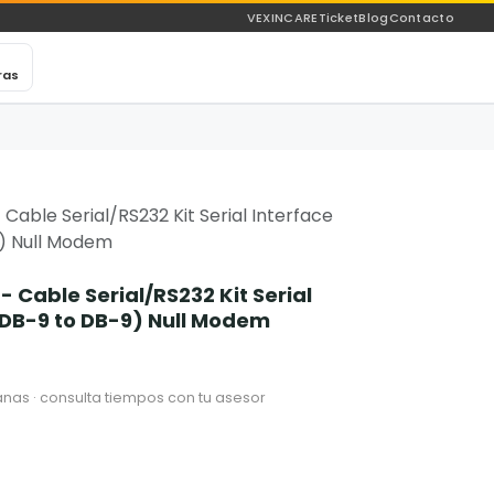
VEXINCARE
Ticket
Blog
Contacto
ras
able Serial/RS232 Kit Serial Interface
9) Null Modem
 Cable Serial/RS232 Kit Serial
(DB-9 to DB-9) Null Modem
nas · consulta tiempos con tu asesor