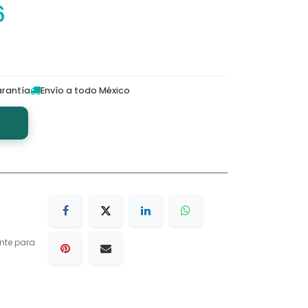
6
rantía
Envío a todo México
nte para