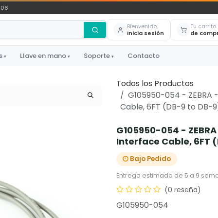
306
Bienvenido,
Tu carrito
Inicia sesión
de comp
s
Llave en mano
Soporte
Contacto
▾
▾
▾
Todos los Productos
G105950-054 - ZEBRA - C
Cable, 6FT (DB-9 to DB-
G105950-054 - ZEBRA -
Interface Cable, 6FT 
Bajo Pedido
Entrega estimada de 5 a 9 sema
(0 reseña)
G105950-054