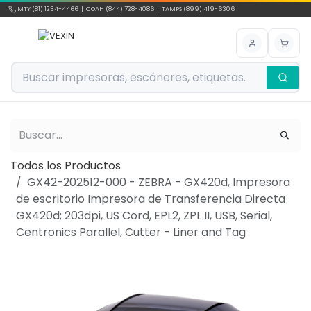
Ir al contenido
MTY (81) 1234-4466 | COAH (844) 728-4086 | TAMPS (899) 419-6306
Todos los Productos
GX42-202512-000 - ZEBRA - GX420d, Impresora
de escritorio Impresora de Transferencia Directa
GX420d; 203dpi, US Cord, EPL2, ZPL II, USB, Serial,
Centronics Parallel, Cutter - Liner and Tag