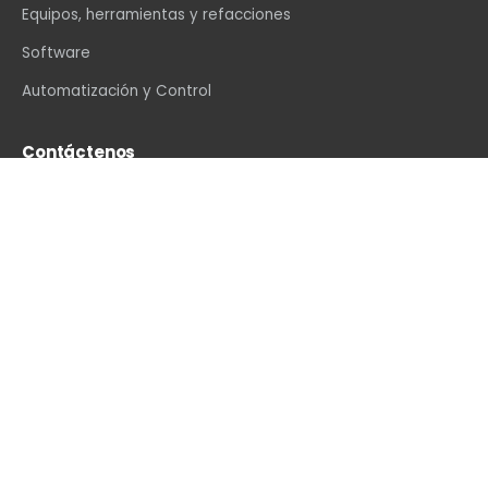
Equipos, herramientas y refacciones
Software
Automatización y Control
Contáctenos
info@vexin.com.mx
+52 81 1234 4466
Hamburgo 312, Col. Altavista, Monterrey, N.L., C.P.
64840, México
WhatsApp
·
LinkedIn
·
Facebook
·
Instagram
·
YouTube