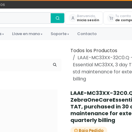
306
Bienvenido,
Tu carrito
Inicia sesión
de comp
s
Llave en mano
Soporte
Contacto
▾
▾
▾
Todos los Productos
LAAE-MC33XX-32C0.Q - 
Essential MC33XX, 3 day 
std maintenance for exten
billing
LAAE-MC33XX-32C0.Q 
ZebraOneCareEssential
TAT, purchased in 30 
maintenance for exten
quarterly billing
Bajo Pedido