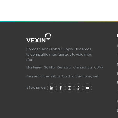
Somos Vexin Global Supply. Hacemos
tu compañía más fuerte, y tu vida más
fácil.
Monterrey · Saltillo · Reynosa · Chihuahua · CDMX
Premier Partner Zebra · Gold Partner Honeywell
SÍGUENOS