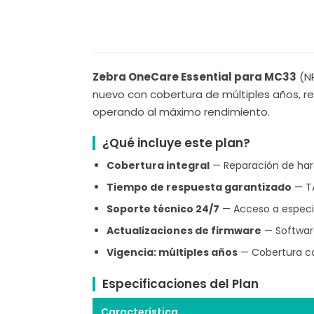
Zebra OneCare Essential para MC33
(NP
nuevo con cobertura de múltiples años, re
operando al máximo rendimiento.
¿Qué incluye este plan?
Cobertura integral
— Reparación de hard
Tiempo de respuesta garantizado
— TA
Soporte técnico 24/7
— Acceso a especia
Actualizaciones de firmware
— Software
Vigencia: múltiples años
— Cobertura co
Especificaciones del Plan
Característica