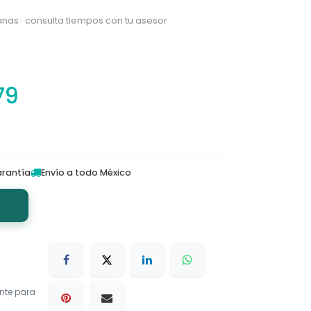
nas · consulta tiempos con tu asesor
79
rantía
Envío a todo México
nte para