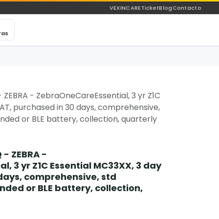
VEXINCARE
Ticket
Blog
Contacto
ras
ZEBRA - ZebraOneCareEssential, 3 yr Z1C
TAT, purchased in 30 days, comprehensive,
ded or BLE battery, collection, quarterly
- ZEBRA -
, 3 yr Z1C Essential MC33XX, 3 day
days, comprehensive, std
ded or BLE battery, collection,