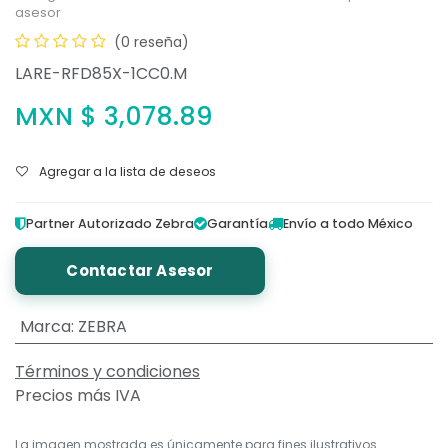
asesor
(0 reseña)
LARE-RFD85X-1CC0.M
MXN $
3,078.89
Agregar a la lista de deseos
Partner Autorizado Zebra
Garantía
Envío a todo México
Contactar Asesor
Marca
:
ZEBRA
Términos y condiciones
Precios más IVA
La imagen mostrada es únicamente para fines ilustrativos.