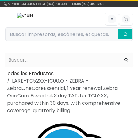
Ir al contenido
MTY (81) 1234-4466 | COAH (844) 728-4086 | TAMPS (899) 419-6306
Todos los Productos
LARE-TC52XX-1C00.Q - ZEBRA -
ZebraOneCareEssential, 1 year renewal Zebra
OneCare Essential, 3 day TAT, for TC52XX,
purchased within 30 days, with comprehensive
coverage. quarterly billing