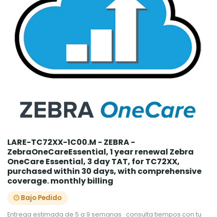
LARE-TC72XX-1C00.M - ZEBRA -
ZebraOneCareEssential, 1 year renewal Zebra
OneCare Essential, 3 day TAT, for TC72XX,
purchased within 30 days, with comprehensive
coverage. monthly billing
Bajo Pedido
Entrega estimada de 5 a 9 semanas · consulta tiempos con tu