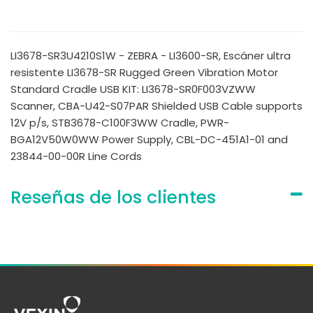
LI3678-SR3U4210S1W - ZEBRA - LI3600-SR, Escáner ultra
resistente LI3678-SR Rugged Green Vibration Motor
Standard Cradle USB KIT: LI3678-SR0F003VZWW
Scanner, CBA-U42-S07PAR Shielded USB Cable supports
12V p/s, STB3678-C100F3WW Cradle, PWR-
BGA12V50W0WW Power Supply, CBL-DC-451A1-01 and
23844-00-00R Line Cords
Reseñas de los clientes