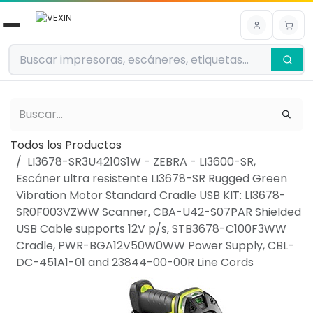
Ir al contenido
Todos los Productos
LI3678-SR3U4210S1W - ZEBRA - LI3600-SR,
Escáner ultra resistente LI3678-SR Rugged Green
Vibration Motor Standard Cradle USB KIT: LI3678-
SR0F003VZWW Scanner, CBA-U42-S07PAR Shielded
USB Cable supports 12V p/s, STB3678-C100F3WW
Cradle, PWR-BGA12V50W0WW Power Supply, CBL-
DC-451A1-01 and 23844-00-00R Line Cords