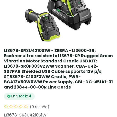
LI3678-SR3U4210S1W - ZEBRA - LI3600-SR,
Escáner ultra resistente LI3678-SR Rugged Green
Vibration Motor Standard Cradle USB KIT:
LI3678-SR0F003VZWW Scanner, CBA-U42-
S07PAR Shielded USB Cable supports 12V p/s,
STB3678-C100F3WW Cradle, PWR-
BGA12V50W0WW Power Supply, CBL-DC-451A1-01
and 23844-00-00R Line Cords
En Stock: 4
(0 reseña)
LI3678-SR3U4210S1W