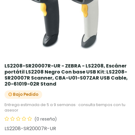
LS2208-SR20007R-UR - ZEBRA - LS2208, Escáner
portátil LS2208 Negro Con base USB Kit: LS2208-
SR20007R Scanner, CBA-U01-S07ZAR USB Cable,
20-61019-02R Stand
Bajo Pedido
Entrega estimada de 5 a 9 semanas · consulta tiempos con tu
asesor
(0 reseña)
LS2208-SR20007R-UR