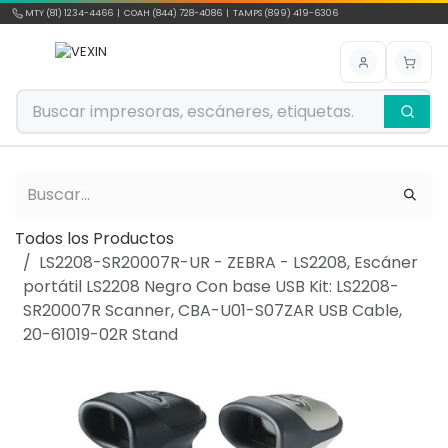
Ir al contenido
MTY (81) 1234-4466 | COAH (844) 728-4086 | TAMPS (899) 419-6306
Todos los Productos
LS2208-SR20007R-UR - ZEBRA - LS2208, Escáner
portátil LS2208 Negro Con base USB Kit: LS2208-
SR20007R Scanner, CBA-U01-S07ZAR USB Cable,
20-61019-02R Stand