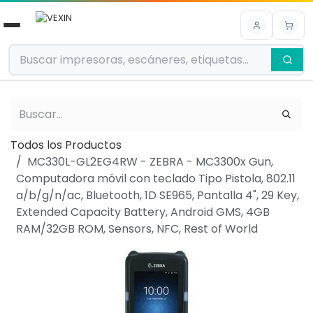
Ir al contenido
Todos los Productos
MC330L-GL2EG4RW - ZEBRA - MC3300x Gun,
Computadora móvil con teclado Tipo Pistola, 802.11
a/b/g/n/ac, Bluetooth, 1D SE965, Pantalla 4", 29 Key,
Extended Capacity Battery, Android GMS, 4GB
RAM/32GB ROM, Sensors, NFC, Rest of World