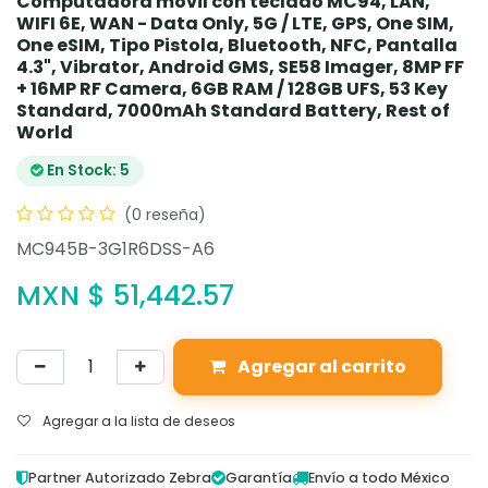
Computadora móvil con teclado MC94, LAN,
WIFI 6E, WAN - Data Only, 5G / LTE, GPS, One SIM,
One eSIM, Tipo Pistola, Bluetooth, NFC, Pantalla
4.3", Vibrator, Android GMS, SE58 Imager, 8MP FF
+ 16MP RF Camera, 6GB RAM / 128GB UFS, 53 Key
Standard, 7000mAh Standard Battery, Rest of
World
En Stock: 5
(0 reseña)
MC945B-3G1R6DSS-A6
MXN $
51,442.57
Agregar al carrito
Agregar a la lista de deseos
Partner Autorizado Zebra
Garantía
Envío a todo México