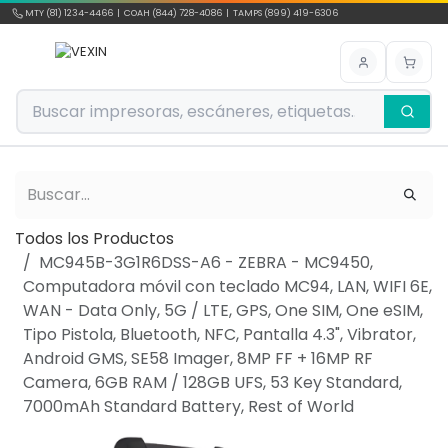
Ir al contenido
MTY (81) 1234-4466 | COAH (844) 728-4086 | TAMPS (899) 419-6306
Todos los Productos
MC945B-3G1R6DSS-A6 - ZEBRA - MC9450,
Computadora móvil con teclado MC94, LAN, WIFI 6E,
WAN - Data Only, 5G / LTE, GPS, One SIM, One eSIM,
Tipo Pistola, Bluetooth, NFC, Pantalla 4.3", Vibrator,
Android GMS, SE58 Imager, 8MP FF + 16MP RF
Camera, 6GB RAM / 128GB UFS, 53 Key Standard,
7000mAh Standard Battery, Rest of World