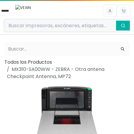
Ir al contenido
Todos los Productos
MX310-SA00WW - ZEBRA - Otra antena
Checkpoint Antenna, MP72