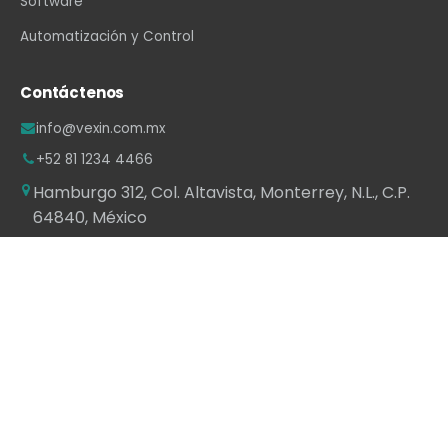
Software
Automatización y Control
Contáctenos
info@vexin.com.mx
+52 81 1234 4466
Hamburgo 312, Col. Altavista, Monterrey, N.L., C.P.
64840, México
WhatsApp
·
LinkedIn
·
Facebook
·
Instagram
·
YouTube
Con la tecnología de
- El mejor
Comercio