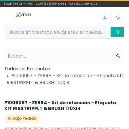
Ir al contenido
MTY (81) 1234-4466 | COAH (844) 728-4086 | TAMPS (899) 419-6306
Todos los Productos
P1006097 - ZEBRA - Kit de refacción - Etiqueta KIT
RIBSTRIPPLT & BRUSH 170XI4
P1006097 - ZEBRA - Kit de refacción - Etiqueta
KIT RIBSTRIPPLT & BRUSH 170XI4
Bajo Pedido
Entrega estimada de 5 a 9 semanas · consulta tiempos con tu