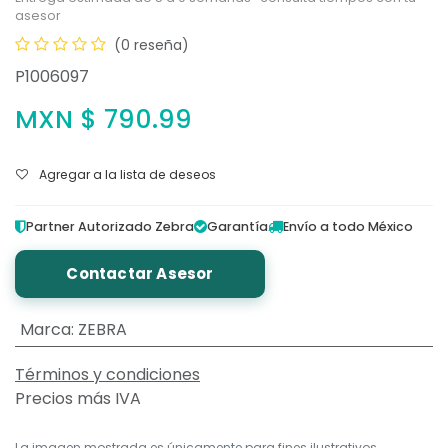
asesor
(0 reseña)
P1006097
MXN $
790.99
Agregar a la lista de deseos
Partner Autorizado Zebra
Garantía
Envío a todo México
Contactar Asesor
Marca
:
ZEBRA
Términos y condiciones
Precios más IVA
La imagen mostrada es únicamente para fines ilustrativos.