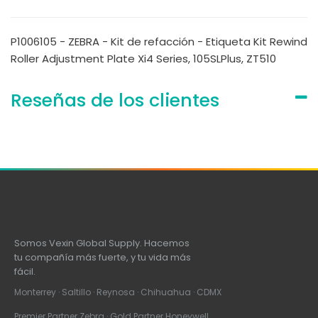
P1006105 - ZEBRA - Kit de refacción - Etiqueta Kit Rewind
Roller Adjustment Plate Xi4 Series, 105SLPlus, ZT510
Reseñas de los clientes
Somos Vexin Global Supply. Hacemos
tu compañía más fuerte, y tu vida más
fácil.
Monterrey · Saltillo · Reynosa · Chihuahua · CDMX
Premier Partner Zebra · Gold Partner Honeywell