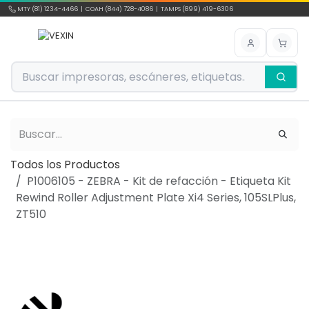
Ir al contenido
MTY (81) 1234-4466 | COAH (844) 728-4086 | TAMPS (899) 419-6306
Todos los Productos
P1006105 - ZEBRA - Kit de refacción - Etiqueta Kit
Rewind Roller Adjustment Plate Xi4 Series, 105SLPlus,
ZT510