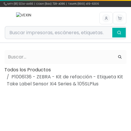
Ir al contenido
MTY (81) 1234-4466 | COAH (844) 728-4086 | TAMPS (899) 419-6306
Todos los Productos
P1006136 - ZEBRA - Kit de refacción - Etiqueta Kit
Take Label Sensor Xi4 Series & 105SLPlus