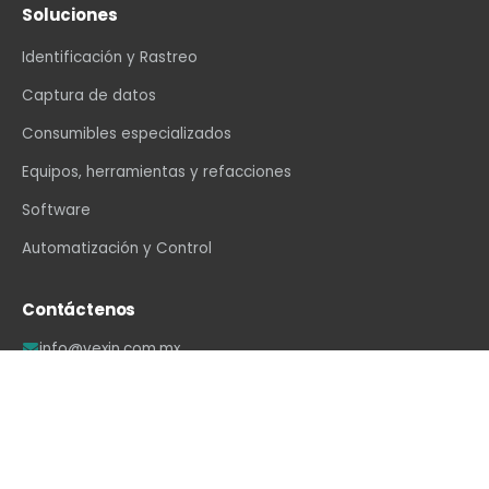
Soluciones
Identificación y Rastreo
Captura de datos
Consumibles especializados
Equipos, herramientas y refacciones
Software
Automatización y Control
Contáctenos
info@vexin.com.mx
+52 81 1234 4466
Hamburgo 312, Col. Altavista, Monterrey, N.L., C.P.
64840, México