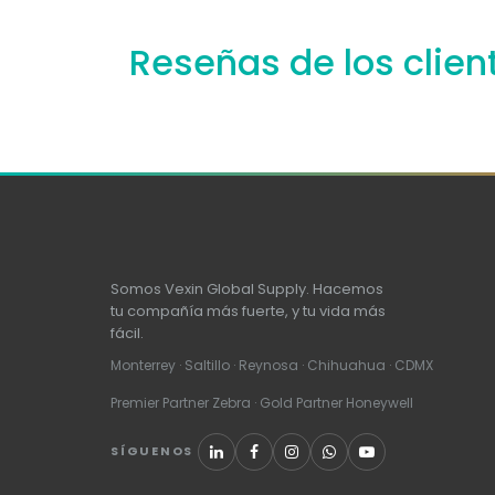
Reseñas de los clien
Somos Vexin Global Supply. Hacemos
tu compañía más fuerte, y tu vida más
fácil.
Monterrey · Saltillo · Reynosa · Chihuahua · CDMX
Premier Partner Zebra · Gold Partner Honeywell
SÍGUENOS