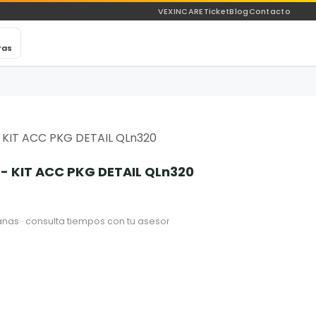
VEXINCARE
Ticket
Blog
Contacto
ras
- KIT ACC PKG DETAIL QLn320
 - KIT ACC PKG DETAIL QLn320
nas · consulta tiempos con tu asesor