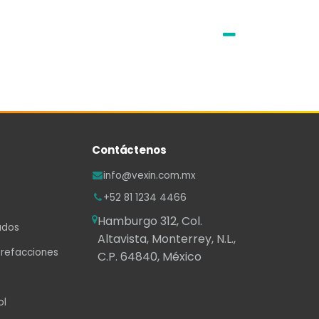
Contáctenos
info@vexin.com.mx
+52 81 1234 4466
Hamburgo 312, Col.
ados
Altavista, Monterrey, N.L.,
 refacciones
C.P. 64840, México
ol