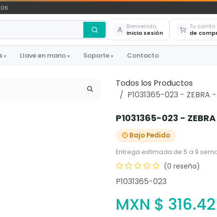
306
Bienvenido,
Tu carrito
Inicia sesión
de comp
s
Llave en mano
Soporte
Contacto
▾
▾
▾
Todos los Productos
P1031365-023 - ZEBRA 
P1031365-023 - ZEBRA
Bajo Pedido
Entrega estimada de 5 a 9 sema
(0 reseña)
P1031365-023
MXN $
316.42