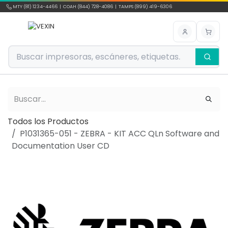
Ir al contenido
MTY (81) 1234-4466 | COAH (844) 728-4086 | TAMPS (899) 419-6306
Todos los Productos
P1031365-051 - ZEBRA - KIT ACC QLn Software and
Documentation User CD