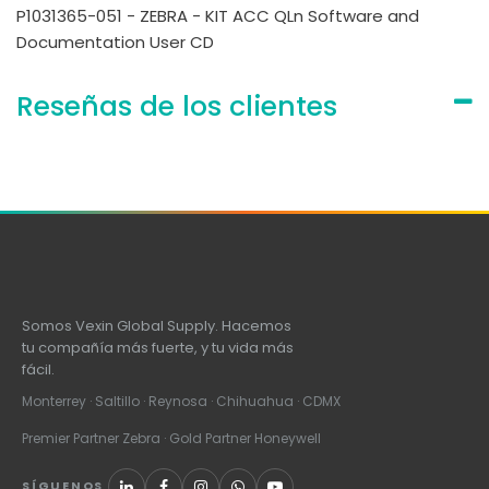
P1031365-051 - ZEBRA - KIT ACC QLn Software and
Documentation User CD
Reseñas de los clientes
Somos Vexin Global Supply. Hacemos
tu compañía más fuerte, y tu vida más
fácil.
Monterrey · Saltillo · Reynosa · Chihuahua · CDMX
Premier Partner Zebra · Gold Partner Honeywell
SÍGUENOS