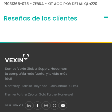
P1031365-078 - ZEBRA - KIT ACC PKG DETAIL QLn220
Reseñas de los clientes
Somos Vexin Global Supply. Hacemos
tu compañía más fuerte, y tu vida más
fácil.
Monterrey · Saltillo · Reynosa · Chihuahua · CDMX
Premier Partner Zebra · Gold Partner Honeywell
SÍGUENOS