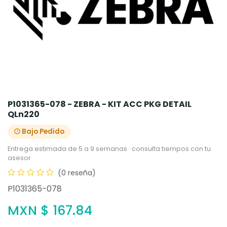
P1031365-078 - ZEBRA - KIT ACC PKG DETAIL
QLn220
Bajo Pedido
Entrega estimada de 5 a 9 semanas · consulta tiempos con tu
asesor
(0 reseña)
P1031365-078
MXN $
167.84