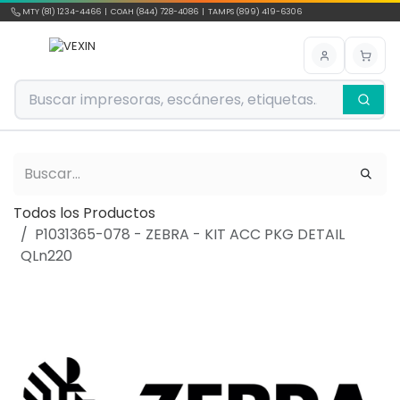
Ir al contenido
MTY (81) 1234-4466 | COAH (844) 728-4086 | TAMPS (899) 419-6306
Todos los Productos
P1031365-078 - ZEBRA - KIT ACC PKG DETAIL
QLn220