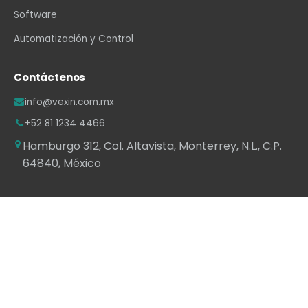
Software
Automatización y Control
Contáctenos
info@vexin.com.mx
+52 81 1234 4466
Hamburgo 312, Col. Altavista, Monterrey, N.L., C.P.
64840, México
WhatsApp
·
LinkedIn
·
Facebook
·
Instagram
·
YouTube