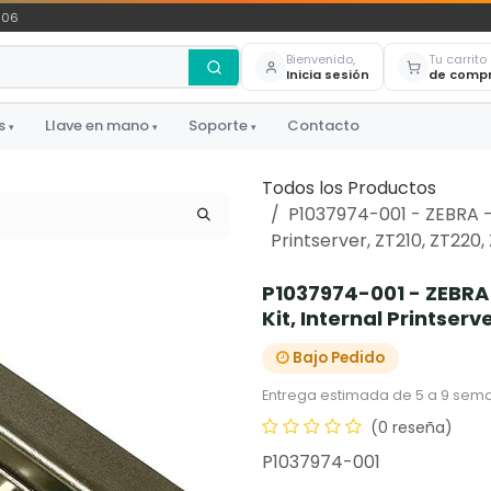
306
Bienvenido,
Tu carrito
Inicia sesión
de comp
s
Llave en mano
Soporte
Contacto
▾
▾
▾
Todos los Productos
P1037974-001 - ZEBRA - 
Printserver, ZT210, ZT220,
P1037974-001 - ZEBRA 
Kit, Internal Printserv
Bajo Pedido
Entrega estimada de 5 a 9 sema
(0 reseña)
P1037974-001