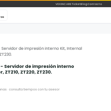
VEXINCARE
Ticket
Blog
Contacto
ras
Servidor de impresión interno Kit, Internal
 ZT230.
- Servidor de impresión interno
er, ZT210, ZT220, ZT230.
nas · consulta tiempos con tu asesor