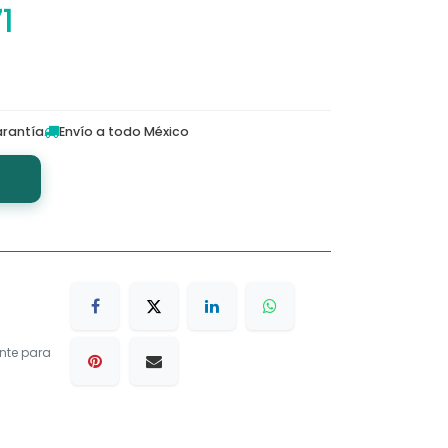
1
rantía
Envío a todo México
nte para