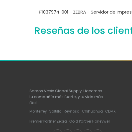
P1037974-001 - ZEBRA - Servidor de impresión
Reseñas de los clien
Somos Vexin Global Supply. Hacemos
tu compañía más fuerte, y tu vida más
fácil.
Monterrey · Saltillo · Reynosa · Chihuahua · CDMX
Premier Partner Zebra · Gold Partner Honeywell