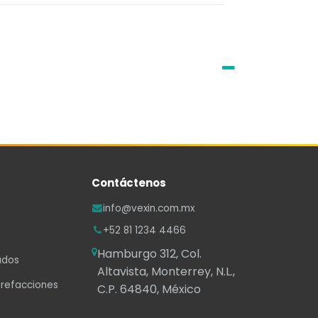
Contáctenos
info@vexin.com.mx
+52 81 1234 4466
Hamburgo 312, Col.
ados
Altavista, Monterrey, N.L.,
 refacciones
C.P. 64840, México