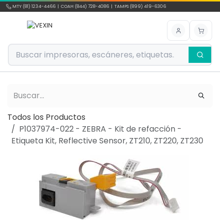
Ir al contenido
MTY (81) 1234-4466 | COAH (844) 728-4086 | TAMPS (899) 419-6306
Todos los Productos
P1037974-022 - ZEBRA - Kit de refacción -
Etiqueta Kit, Reflective Sensor, ZT210, ZT220, ZT230