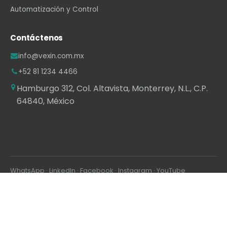
Automatización y Control
Contáctenos
info@vexin.com.mx
+52 81 1234 4466
Hamburgo 312, Col. Altavista, Monterrey, N.L., C.P.
64840, México
WhatsApp
·
LinkedIn
·
Facebook
·
Instagram
·
YouTube
Con la tecnología de
- El mejor
Comercio