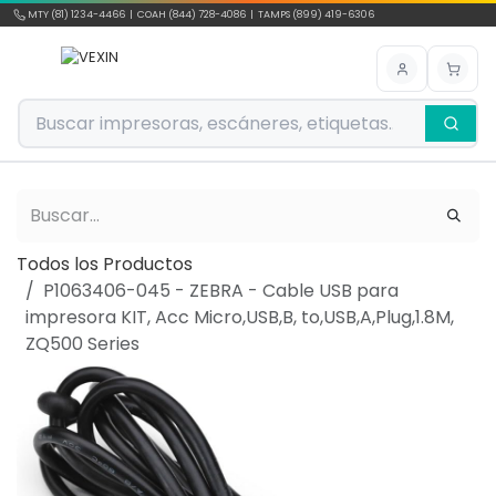
Ir al contenido
MTY (81) 1234-4466 | COAH (844) 728-4086 | TAMPS (899) 419-6306
Todos los Productos
P1063406-045 - ZEBRA - Cable USB para
impresora KIT, Acc Micro,USB,B, to,USB,A,Plug,1.8M,
ZQ500 Series