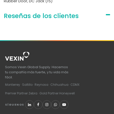
Rubber Door, DC Jack (15)
Reseñas de los clientes
Somos Vexin Global Supply. Hacemos
tu compañía más fuerte, y tu vida más
fácil.
Monterrey · Saltillo · Reynosa · Chihuahua · CDMX
Premier Partner Zebra · Gold Partner Honeywell
SÍGUENOS