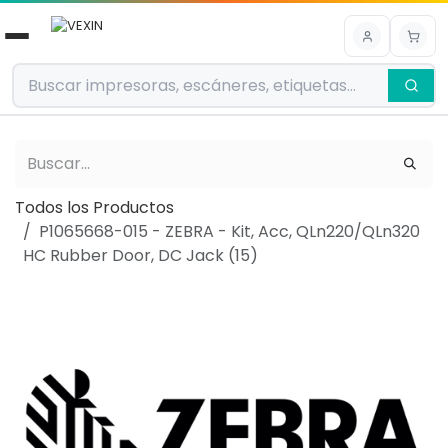
Ir al contenido
Todos los Productos
P1065668-015 - ZEBRA - Kit, Acc, QLn220/QLn320
HC Rubber Door, DC Jack (15)