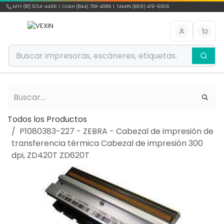
Ir al contenido
MTY (81) 1234-4466 | COAH (844) 728-4086 | TAMPS (899) 419-6306
Todos los Productos
P1080383-227 - ZEBRA - Cabezal de impresión de
transferencia térmica Cabezal de impresión 300
dpi, ZD420T ZD620T