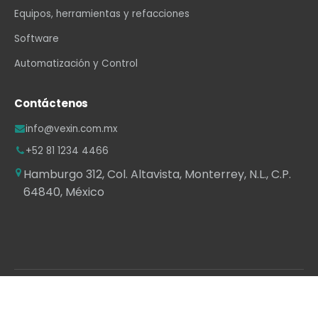
Equipos, herramientas y refacciones
Software
Automatización y Control
Contáctenos
info@vexin.com.mx
+52 81 1234 4466
Hamburgo 312, Col. Altavista, Monterrey, N.L., C.P.
64840, México
WhatsApp
·
LinkedIn
·
Facebook
·
Instagram
·
YouTube