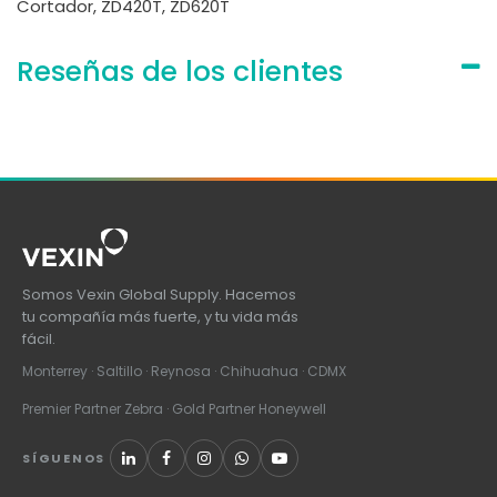
Cortador, ZD420T, ZD620T
Reseñas de los clientes
Somos Vexin Global Supply. Hacemos
tu compañía más fuerte, y tu vida más
fácil.
Monterrey · Saltillo · Reynosa · Chihuahua · CDMX
Premier Partner Zebra · Gold Partner Honeywell
SÍGUENOS