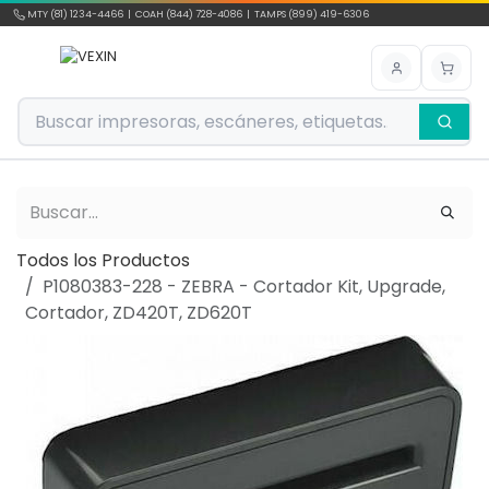
Ir al contenido
MTY (81) 1234-4466 | COAH (844) 728-4086 | TAMPS (899) 419-6306
Todos los Productos
P1080383-228 - ZEBRA - Cortador Kit, Upgrade,
Cortador, ZD420T, ZD620T