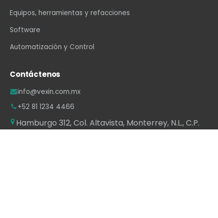
Equipos, herramientas y refacciones
Software
Automatización y Control
Contáctenos
info@vexin.com.mx
+52 81 1234 4466
Hamburgo 312, Col. Altavista, Monterrey, N.L., C.P.
64840, México
WhatsApp
·
LinkedIn
·
Facebook
·
Instagram
·
YouTube